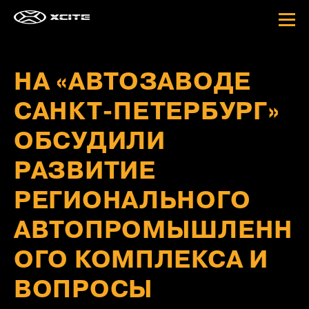
UNDEFINED UNDEFINED
UNDEFINED UNDEFINED
ДОБАВЛЕНА
ДОБАВЛЕНА
В СПИСОК СРАВНЕНИЯ
В СПИСОК СРАВНЕНИЯ
НА «АВТОЗАВОДЕ
Добавлено
Добавлено
Добавлено
0
0
0
ИЗБРАННОЕ
СРАВНИТЬ
автомобилей
САНКТ-ПЕТЕРБУРГ»
автомобилей
автомобилей
ОБСУДИЛИ
РАЗВИТИЕ
РЕГИОНАЛЬНОГО
АВТОПРОМЫШЛЕНН
ОГО КОМПЛЕКСА И
ВОПРОСЫ